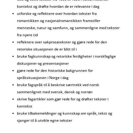
kontekst og
drøfte
hvordan de er relevante i dag
utforske og reflektere
over hvordan tekster fra
romantikken og nasjonalromantikken framstiller
menneske, natur og samfunn, og
sammenligne
med tekster
fra nyere tid
reflektere over sakprosatekster og gjøre rede for
den
retoriske situasjonen de er blitt til i
bruke
fagkunnskap og retoriske ferdigheter i norskfaglige
diskusjoner og presentasjoner
gjøre rede for den historiske bakgrunnen for
språksituasjonen i Norge i dag
bruke fagspråk til å beskrive
særtrekk ved norsk
sammenlignet med svensk, dansk og norrøn
skrive fagartikler som gjør rede for og drøfter tekster i
kontekst
bruke tilbakemeldinger og kunnskap om språk, tekst og
sjanger til å utvikle
egne tekster