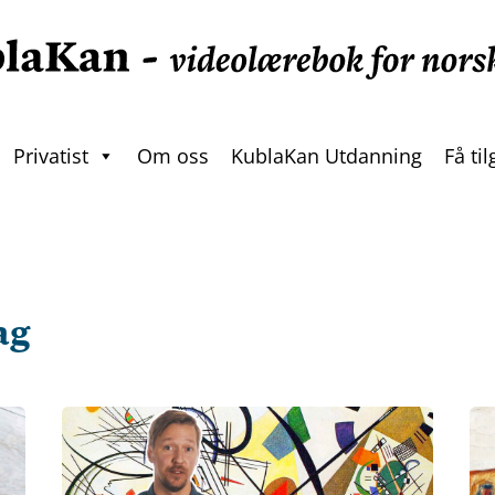
Privatist
Om oss
KublaKan Utdanning
Få ti
ag