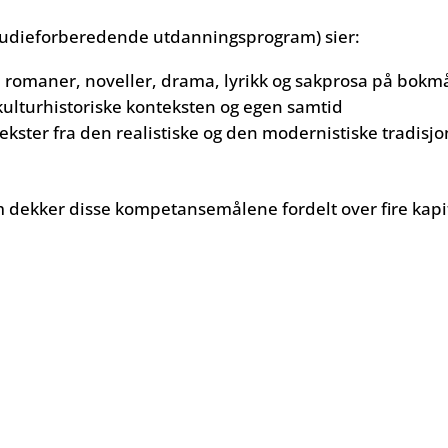
studieforberedende utdanningsprogram) sier:
 romaner, noveller, drama, lyrikk og sakprosa på bokmål
 kulturhistoriske konteksten og egen samtid
tekster fra den realistiske og den modernistiske tradis
dekker disse kompetansemålene fordelt over fire kapit