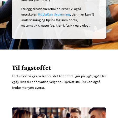
rabatter (se under).
I tillegg til videolæreboken driver vi også
nettskolen
KublaKan Utdanning
, der man kan få
undervisning og hjelp i fag som norsk,
matematikk, naturfag, kjemi, fysikk og biologi.
Til fagstoffet
Er du elev på vgs, velger du det trinnet du går på (vg1, vg2 eller
vg3). Hvis du er privatist, velger du «privatist». Du kan også
bruke menyen øverst.