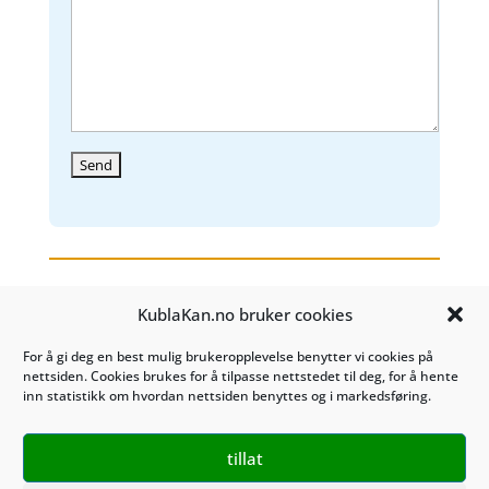
KublaKan.no bruker cookies
Kontakt oss på
post@kublakan.no
Tosletta 10
For å gi deg en best mulig brukeropplevelse benytter vi cookies på
nettsiden. Cookies brukes for å tilpasse nettstedet til deg, for å hente
1453 Bjørnemyr
inn statistikk om hvordan nettsiden benyttes og i markedsføring.
Tlf. 489 28 270
tillat
KublaKan AS 927 470 527