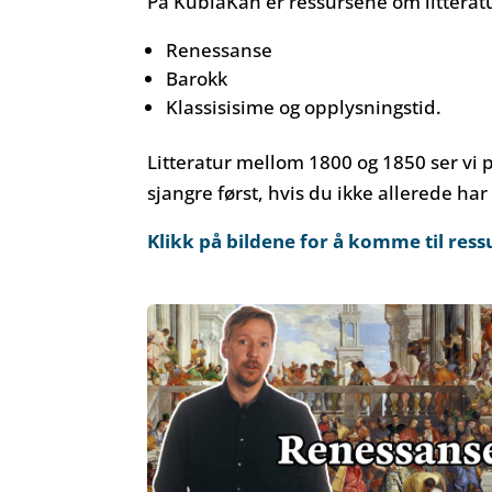
På KublaKan er ressursene om litteratur
Renessanse
Barokk
Klassisisime og opplysningstid.
Litteratur mellom 1800 og 1850 ser vi 
sjangre først, hvis du ikke allerede har 
Klikk på bildene for å komme til ress