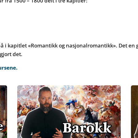
 fra 1500 – 1800 delt i tre kapitler:
på i kapitlet «Romantikk og nasjonalromantikk». Det en g
gjort det.
ursene.