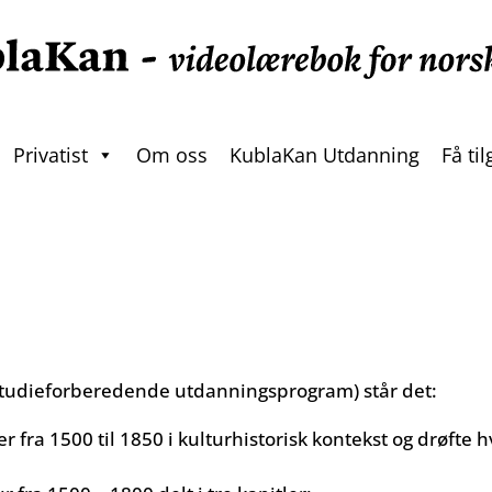
Privatist
Om oss
KublaKan Utdanning
Få ti
(studieforberedende utdanningsprogram) står det:
er fra 1500 til 1850 i kulturhistorisk kontekst og drøfte 