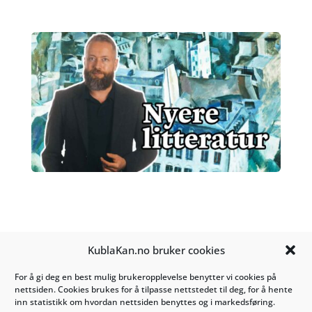
KublaKan.no bruker cookies
Kontakt oss på
post@kublakan.no
Tosletta 10
For å gi deg en best mulig brukeropplevelse benytter vi cookies på
nettsiden. Cookies brukes for å tilpasse nettstedet til deg, for å hente
1453 Bjørnemyr
inn statistikk om hvordan nettsiden benyttes og i markedsføring.