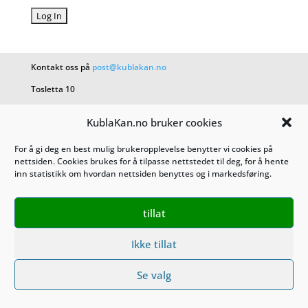
Kontakt oss på
post@kublakan.no
Tosletta 10
1453 Bjørnemyr
KublaKan.no bruker cookies
Tlf. 489 28 270
For å gi deg en best mulig brukeropplevelse benytter vi cookies på
nettsiden. Cookies brukes for å tilpasse nettstedet til deg, for å hente
KublaKan AS 927 470 527
inn statistikk om hvordan nettsiden benyttes og i markedsføring.
Salgsbetingelser
tillat
Personvern
Ikke tillat
Se valg