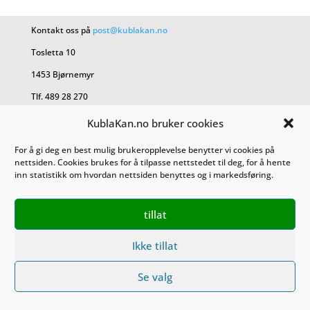
Kontakt oss på
post@kublakan.no
Tosletta 10
1453 Bjørnemyr
Tlf. 489 28 270
KublaKan.no bruker cookies
KublaKan AS 927 470 527
For å gi deg en best mulig brukeropplevelse benytter vi cookies på
nettsiden. Cookies brukes for å tilpasse nettstedet til deg, for å hente
Salgsbetingelser
inn statistikk om hvordan nettsiden benyttes og i markedsføring.
Personvern
tillat
Ikke tillat
Se valg