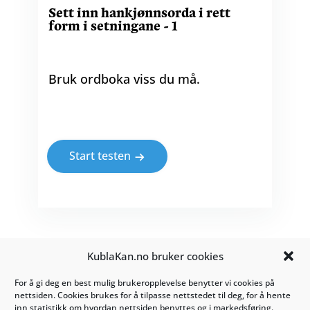
Sett inn hankjønnsorda i rett
form i setningane - 1
Bruk ordboka viss du må.
Start testen
KublaKan.no bruker cookies
Kontakt oss på
post@kublakan.no
Tosletta 10
For å gi deg en best mulig brukeropplevelse benytter vi cookies på
nettsiden. Cookies brukes for å tilpasse nettstedet til deg, for å hente
1453 Bjørnemyr
inn statistikk om hvordan nettsiden benyttes og i markedsføring.