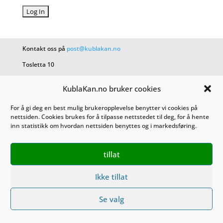
Kontakt oss på
post@kublakan.no
Tosletta 10
1453 Bjørnemyr
KublaKan.no bruker cookies
Tlf. 489 28 270
For å gi deg en best mulig brukeropplevelse benytter vi cookies på
nettsiden. Cookies brukes for å tilpasse nettstedet til deg, for å hente
KublaKan AS 927 470 527
inn statistikk om hvordan nettsiden benyttes og i markedsføring.
Salgsbetingelser
tillat
Personvern
Ikke tillat
Se valg