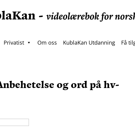
Privatist
Om oss
KublaKan Utdanning
Få ti
nbehetelse og ord på hv-