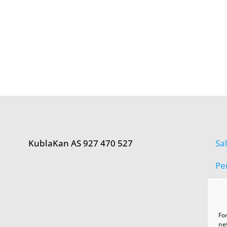
KublaKan AS 927 470 527
Sa
Pe
Fo
net