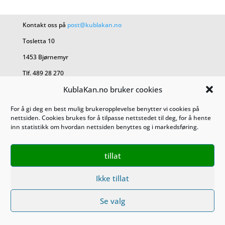
Kontakt oss på
post@kublakan.no
Tosletta 10
1453 Bjørnemyr
Tlf. 489 28 270
KublaKan.no bruker cookies
KublaKan AS 927 470 527
For å gi deg en best mulig brukeropplevelse benytter vi cookies på
nettsiden. Cookies brukes for å tilpasse nettstedet til deg, for å hente
Salgsbetingelser
inn statistikk om hvordan nettsiden benyttes og i markedsføring.
Personvern
tillat
Ikke tillat
Se valg