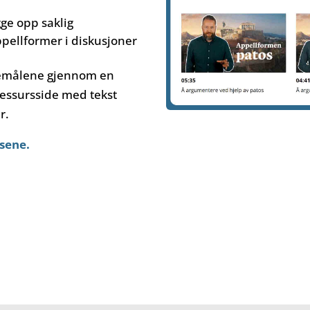
gge opp saklig
pellformer i diskusjoner
emålene gjennom en
ressursside med tekst
r.
rsene.