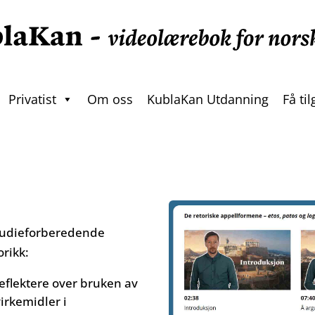
Privatist
Om oss
KublaKan Utdanning
Få ti
studieforberedende
rikk:
reflektere over bruken av
irkemidler i