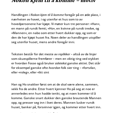
Handlingen i
Nokon kjem til å komme
foregår på en øde plass, i
nærheten av havet, i og utenfor et hus som to av
hovedpersonene har kjøpt. Vi møter kun tre personer: «Han»,
en mann på rundt femti, «Ho», en kvinne på rundt tredve, og
«Mannen», en nabo som etter hvert dukker opp, og som er
den de har kjøpt huset fra. Noen deler av handlingen utspiller
seg utenfor huset, mens andre foregår inni.
Teksten består for det meste av
replikker
– altså av de linjer
som skuespillerne fremfører – men en viktig ting ved stykket
er hvordan Fosse også bruker
sidetekst
ganske aktivt. Det står
for eksempel ganske ofte
hvordan
folk sier ting – «fortvila»,
eller «roleg», eller «litt sint
Han og Ho snakker først om at de skal være alene, sammen,
vekk fra de andre. Etter hvert kjenner Ho på seg at noe er
annerledes enn hun hadde tenkt, og at noen kommer til å
komme. Ganske snart dukker den ganske brautende Mannen
opp, og presser seg inn i livet deres. Mannen lusker rundt
huset, banker på, forsvinner igjen, og kommer etter hvert inn.