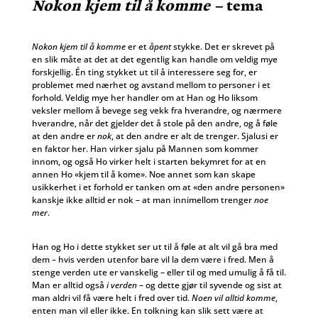
Nokon kjem til å komme –
tema
Nokon kjem til å komme
er et
åpent
stykke. Det er skrevet på
en slik måte at det at det egentlig kan handle om veldig mye
forskjellig. Én ting stykket ut til å interessere seg for, er
problemet med nærhet og avstand mellom to personer i et
forhold. Veldig mye her handler om at Han og Ho liksom
veksler mellom å bevege seg vekk fra hverandre, og nærmere
hverandre, når det gjelder det å stole på den andre, og å føle
at den andre er
nok
, at den andre er alt de trenger. Sjalusi er
en faktor her. Han virker sjalu på Mannen som kommer
innom, og også Ho virker helt i starten bekymret for at en
annen Ho «kjem til å kome». Noe annet som kan skape
usikkerhet i et forhold er tanken om at «den andre personen»
kanskje ikke alltid er nok – at man innimellom trenger
noe
mer
.
Han og Ho i dette stykket ser ut til å føle at alt vil gå bra med
dem – hvis verden utenfor bare vil la dem være i fred. Men å
stenge verden ute er vanskelig – eller til og med umulig å få til.
Man er alltid også
i verden
– og dette gjør til syvende og sist at
man aldri vil få være helt i fred over tid.
Noen vil alltid komme
,
enten man vil eller ikke. En tolkning kan slik sett være at