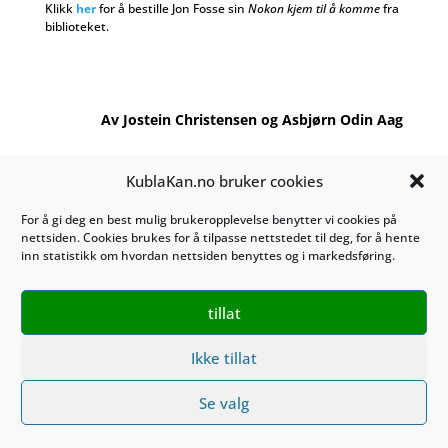
Klikk
her
for å bestille Jon Fosse sin
Nokon kjem til å komme
fra
biblioteket.
Av Jostein Christensen og Asbjørn Odin Aag
KublaKan.no bruker cookies
Kontakt oss på
post@kublakan.no
Tosletta 10
For å gi deg en best mulig brukeropplevelse benytter vi cookies på
nettsiden. Cookies brukes for å tilpasse nettstedet til deg, for å hente
1453 Bjørnemyr
inn statistikk om hvordan nettsiden benyttes og i markedsføring.
Tlf. 489 28 270
tillat
KublaKan AS 927 470 527
Ikke tillat
Salgsbetingelser
Se valg
Personvern