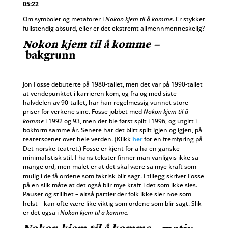
05:22
Om symboler og metaforer i
Nokon kjem til å komme
. Er stykket
fullstendig absurd, eller er det ekstremt allmennmenneskelig?
Nokon kjem til å komme –
bakgrunn
Jon Fosse debuterte på 1980-tallet, men det var på 1990-tallet
at vendepunktet i karrieren kom, og fra og med siste
halvdelen av 90-tallet, har han regelmessig vunnet store
priser for verkene sine. Fosse jobbet med
Nokon kjem til å
komme
i 1992 og 93, men det ble først spilt i 1996, og utgitt i
bokform samme år. Senere har det blitt spilt igjen og igjen, på
teaterscener over hele verden. (Klikk
her
for en fremføring på
Det norske teatret.) Fosse er kjent for å ha en ganske
minimalistisk stil. I hans tekster finner man vanligvis ikke så
mange ord, men målet er at det skal være så mye kraft som
mulig i de få ordene som faktisk blir sagt. I tillegg skriver Fosse
på en slik måte at det også blir mye kraft i det som ikke sies.
Pauser og stillhet – altså partier der folk ikke sier noe som
helst – kan ofte være like viktig som ordene som blir sagt. Slik
er det også i
Nokon kjem til å komme.
Nokon kjem til å komme –
motiv