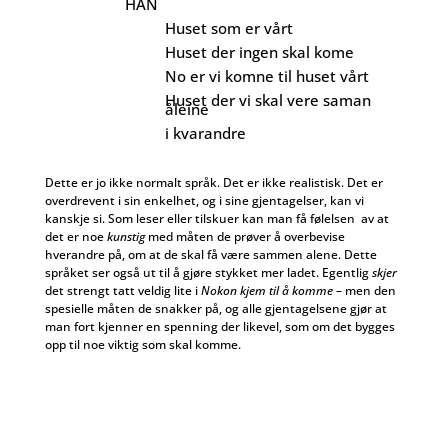
HAN
Huset som er vårt
Huset der ingen skal kome
No er vi komne til huset vårt
Huset der vi skal vere saman
åleine
i kvarandre
Dette er jo ikke normalt språk. Det er ikke realistisk. Det er
overdrevent i sin enkelhet, og i sine gjentagelser, kan vi
kanskje si. Som leser eller tilskuer kan man få følelsen av at
det er noe
kunstig
med måten de prøver å overbevise
hverandre på, om at de skal få være sammen alene. Dette
språket ser også ut til å gjøre stykket mer ladet. Egentlig
skjer
det strengt tatt veldig lite i
Nokon kjem til å komme
– men den
spesielle måten de snakker på, og alle gjentagelsene gjør at
man fort kjenner en spenning der likevel, som om det bygges
opp til noe viktig som skal komme.