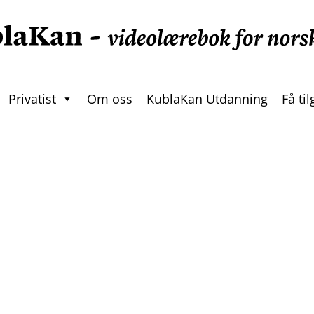
Privatist
Om oss
KublaKan Utdanning
Få ti