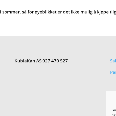
 sommer, så for øyeblikket er det ikke mulig å kjøpe til
KublaKan AS 927 470 527
Sa
Pe
Fo
net