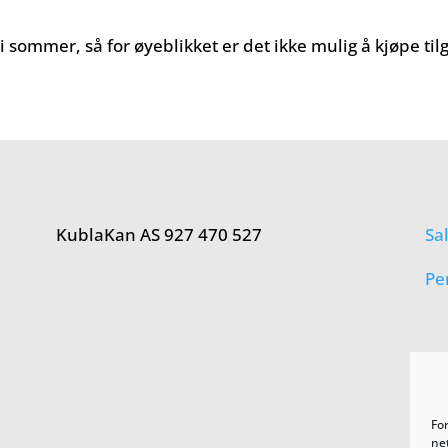
 sommer, så for øyeblikket er det ikke mulig å kjøpe til
KublaKan AS 927 470 527
Sa
Pe
Fo
net