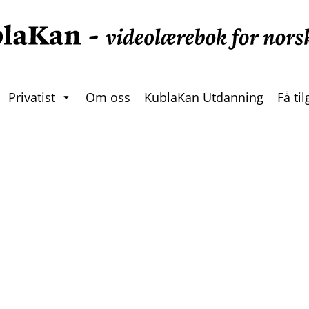
Privatist
Om oss
KublaKan Utdanning
Få ti