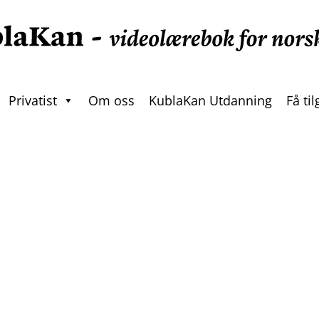
Privatist
Om oss
KublaKan Utdanning
Få ti