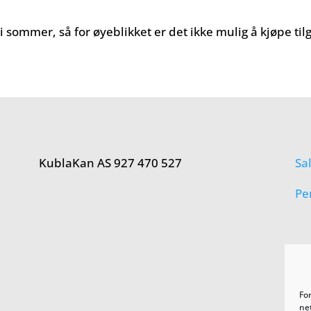
 sommer, så for øyeblikket er det ikke mulig å kjøpe til
KublaKan AS 927 470 527
Sa
Pe
Fo
net