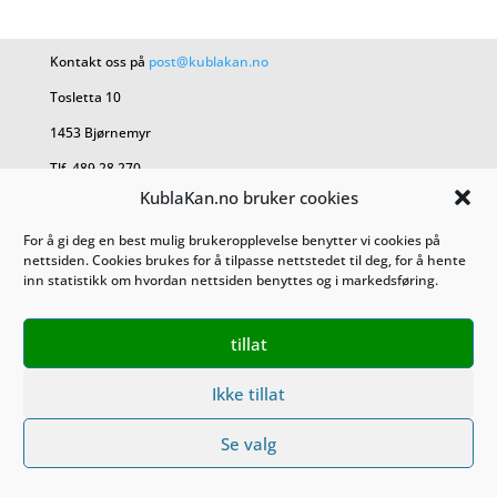
Kontakt oss på
post@kublakan.no
Tosletta 10
1453 Bjørnemyr
Tlf. 489 28 270
KublaKan.no bruker cookies
KublaKan AS 927 470 527
For å gi deg en best mulig brukeropplevelse benytter vi cookies på
nettsiden. Cookies brukes for å tilpasse nettstedet til deg, for å hente
Salgsbetingelser
inn statistikk om hvordan nettsiden benyttes og i markedsføring.
Personvern
tillat
Ikke tillat
Se valg