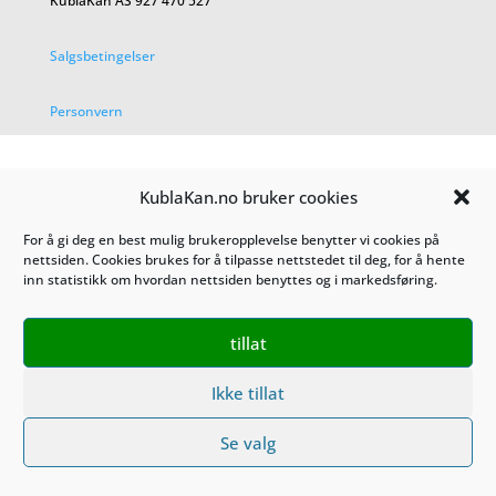
KublaKan AS 927 470 527
Salgsbetingelser
Personvern
KublaKan.no bruker cookies
For å gi deg en best mulig brukeropplevelse benytter vi cookies på
nettsiden. Cookies brukes for å tilpasse nettstedet til deg, for å hente
inn statistikk om hvordan nettsiden benyttes og i markedsføring.
tillat
Ikke tillat
Se valg