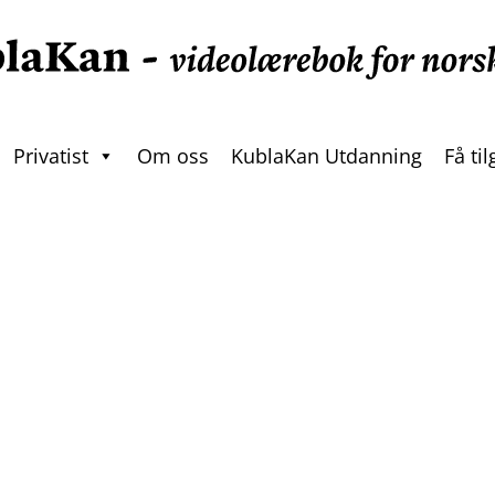
Privatist
Om oss
KublaKan Utdanning
Få ti