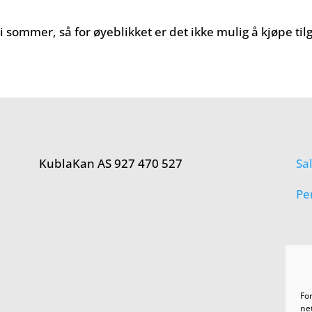
 sommer, så for øyeblikket er det ikke mulig å kjøpe til
KublaKan AS 927 470 527
Sa
Pe
Fo
net